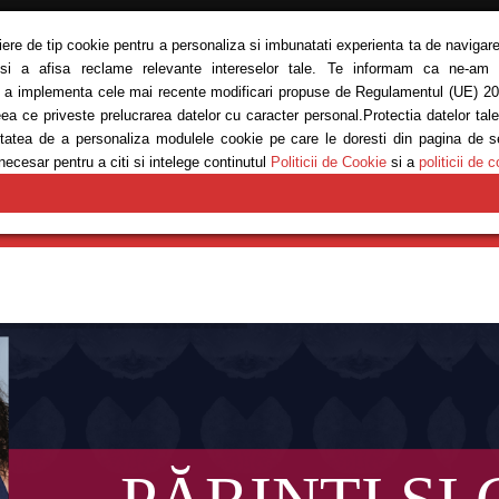
siere de tip cookie pentru a personaliza si imbunatati experienta ta de navigare
 si a afisa reclame relevante intereselor tale. Te informam ca ne-am ac
ru a implementa cele mai recente modificari propuse de Regulamentul (UE) 20
eea ce priveste prelucrarea datelor cu caracter personal.Protectia datelor tal
bilitatea de a personaliza modulele cookie pe care le doresti din pagina de 
necesar pentru a citi si intelege continutul
Politicii de Cookie
si a
politicii de c
E
MODĂ
REȚETE
SĂNĂTATE
ANTRENAMENTE
EM