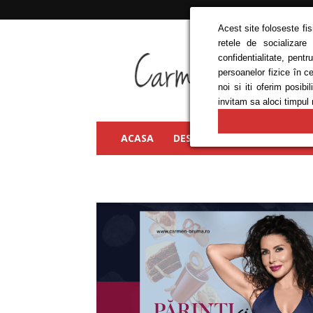
Acest site foloseste fi
retele de socializare
Carmen
confidentialitate, pent
Bruma
persoanelor fizice în c
noi si iti oferim posi
invitam sa aloci timpul 
ACASA
DESPRE MINE
FRUMUSEȚ