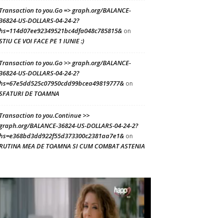
Transaction to you.Go => graph.org/BALANCE-
36824-US-DOLLARS-04-24-2?
hs=114d07ee92349521bc4dfa048c785815&
on
STIU CE VOI FACE PE 1 IUNIE :)
Transaction to you.Go >> graph.org/BALANCE-
36824-US-DOLLARS-04-24-2?
hs=67e5dd525c07950cdd99bcea49819777&
on
SFATURI DE TOAMNA
Transaction to you.Continue >>
graph.org/BALANCE-36824-US-DOLLARS-04-24-2?
hs=e368bd3dd922f55d373300c2381aa7e1&
on
RUTINA MEA DE TOAMNA SI CUM COMBAT ASTENIA