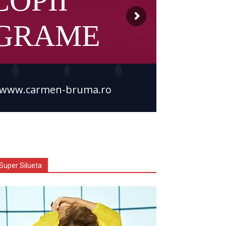
COPII
OGRAME
www.carmen-bruma.ro
Super Silueta