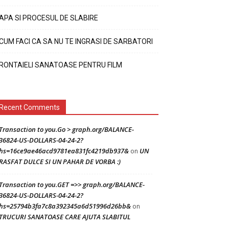
APA SI PROCESUL DE SLABIRE
CUM FACI CA SA NU TE INGRASI DE SARBATORI
RONTAIELI SANATOASE PENTRU FILM
Recent Comments
Transaction to you.Go > graph.org/BALANCE-
36824-US-DOLLARS-04-24-2?
hs=16ce9ae46acd9781ea831fc4219db937&
UN
on
RASFAT DULCE SI UN PAHAR DE VORBA :)
Transaction to you.GET =>> graph.org/BALANCE-
36824-US-DOLLARS-04-24-2?
hs=25794b3fa7c8a392345a6d51996d26bb&
on
TRUCURI SANATOASE CARE AJUTA SLABITUL