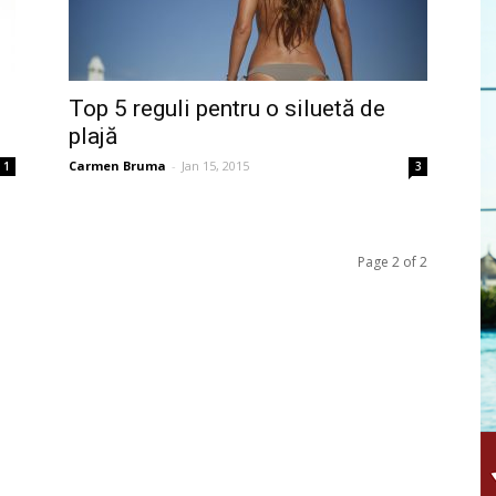
Top 5 reguli pentru o siluetă de
plajă
Carmen Bruma
-
Jan 15, 2015
1
3
Page 2 of 2