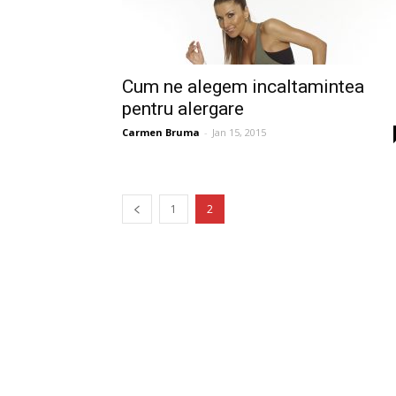
Cum ne alegem incaltamintea
pentru alergare
Carmen Bruma
-
Jan 15, 2015
1
2