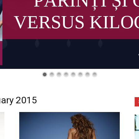
PĂRINȚI ȘI 
VERSUS KIL
uary 2015