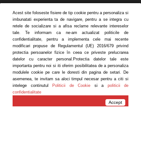
Acest site foloseste fisiere de tip cookie pentru a personaliza si
imbunatati experienta ta de navigare, pentru a se integra cu
retele de socializare si a afisa reclame relevante intereselor
tale. Te informam ca ne-am actualizat politicile de
confidentialitate, pentru a implementa cele mai recente
modificari propuse de Regulamentul (UE) 2016/679 privind
protectia persoanelor fizice în ceea ce priveste prelucrarea
PĂRINȚI ȘI COPII
datelor cu caracter personal.Protectia datelor tale este
VERSUS KILOGRAME
importanta pentru noi si iti oferim posibilitatea de a personaliza
modulele cookie pe care le doresti din pagina de setari. De
asemenea, te invitam sa aloci timpul necesar pentru a citi si
www.carmen-bruma.ro
intelege continutul
Politicii de Cookie
si a
politicii de
confidentialitate
Acasa
2020
September
Accept
Monthly Archives: September 2020