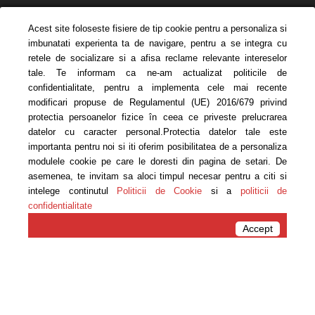
Acest site foloseste fisiere de tip cookie pentru a personaliza si
imbunatati experienta ta de navigare, pentru a se integra cu
retele de socializare si a afisa reclame relevante intereselor
tale. Te informam ca ne-am actualizat politicile de
confidentialitate, pentru a implementa cele mai recente
modificari propuse de Regulamentul (UE) 2016/679 privind
protectia persoanelor fizice în ceea ce priveste prelucrarea
PĂRINȚI ȘI COPII
datelor cu caracter personal.Protectia datelor tale este
VERSUS KILOGRAME
importanta pentru noi si iti oferim posibilitatea de a personaliza
modulele cookie pe care le doresti din pagina de setari. De
asemenea, te invitam sa aloci timpul necesar pentru a citi si
www.carmen-bruma.ro
intelege continutul
Politicii de Cookie
si a
politicii de
confidentialitate
Acasa
2018
December
Accept
Monthly Archives: December 2018