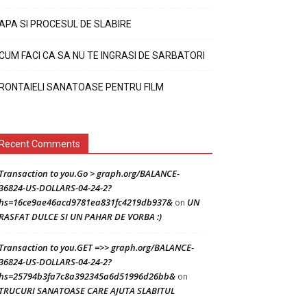
APA SI PROCESUL DE SLABIRE
CUM FACI CA SA NU TE INGRASI DE SARBATORI
RONTAIELI SANATOASE PENTRU FILM
Recent Comments
Transaction to you.Go > graph.org/BALANCE-
36824-US-DOLLARS-04-24-2?
hs=16ce9ae46acd9781ea831fc4219db937&
UN
on
RASFAT DULCE SI UN PAHAR DE VORBA :)
Transaction to you.GET =>> graph.org/BALANCE-
36824-US-DOLLARS-04-24-2?
hs=25794b3fa7c8a392345a6d51996d26bb&
on
TRUCURI SANATOASE CARE AJUTA SLABITUL