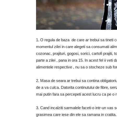
1. O regula de baza de care ar trebui sa tineti 
momentul zilei in care alegeti sa consumati ali
cozonac, prajituri, gogosi, sorici, cartofi prajiti,
parte a zilei , pana in ora 15. In acest fel ii v
alimentele respective , nu sa o stocheze sub f
2. Masa de seara ar trebui sa contina obligatori
de a va culca. Datorita continutului de fibre, se
mai putin fara sa percepeti acest lucru ca pe o re
3. Cand incalziti sarmalele faceti-o intr-un vas s
grasimea care iese din ele sa ramana in cratita. 