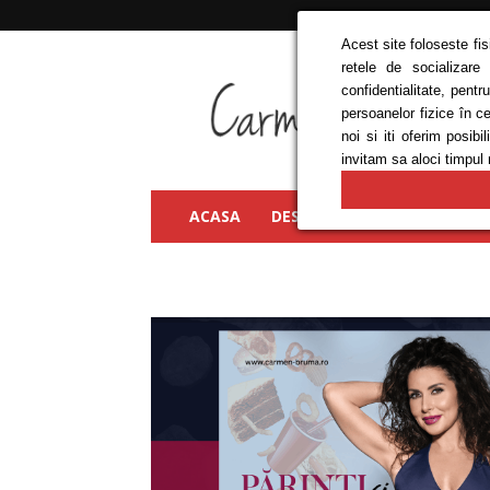
Acest site foloseste fi
retele de socializare
Carmen
confidentialitate, pent
Bruma
persoanelor fizice în c
noi si iti oferim posi
invitam sa aloci timpul 
ACASA
DESPRE MINE
FRUMUSEȚ