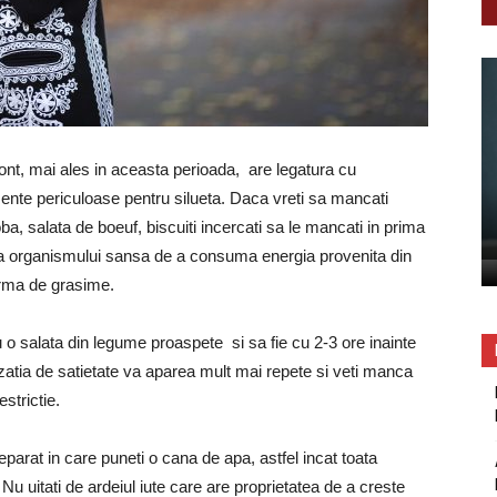
cont, mai ales in aceasta perioada, are legatura cu
mente periculoase pentru silueta. Daca vreti sa mancati
 toba, salata de boeuf, biscuiti incercati sa le mancati in prima
eti da organismului sansa de a consuma energia provenita din
orma de grasime.
u o salata din legume proaspete si sa fie cu 2-3 ore inainte
nzatia de satietate va aparea mult mai repete si veti manca
strictie.
eparat in care puneti o cana de apa, astfel incat toata
Nu uitati de ardeiul iute care are proprietatea de a creste