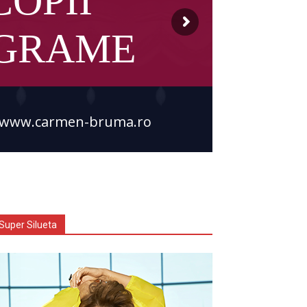
COPII
OGRAME
www.carmen-bruma.ro
Super Silueta