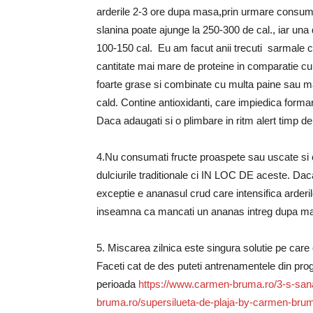
arderile 2-3 ore dupa masa,prin urmare consumat
slanina poate ajunge la 250-300 de cal., iar una
100-150 cal. Eu am facut anii trecuti sarmale cu
cantitate mai mare de proteine in comparatie cu
foarte grase si combinate cu multa paine sau m
cald. Contine antioxidanti, care impiedica formarea
Daca adaugati si o plimbare in ritm alert timp de
4.Nu consumati fructe proaspete sau uscate si o
dulciurile traditionale ci IN LOC DE aceste. Daca
exceptie e ananasul crud care intensifica arderile
inseamna ca mancati un ananas intreg dupa ma
5. Miscarea zilnica este singura solutie pe care 
Faceti cat de des puteti antrenamentele din pro
perioada
https://www.carmen-bruma.ro/3-s-sana
bruma.ro/supersilueta-de-plaja-by-carmen-bru