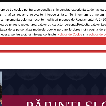
siere de tip cookie pentru a personaliza si imbunatati experienta ta de navigare
 si a afisa reclame relevante intereselor tale. Te informam ca ne-am ac
ru a implementa cele mai recente modificari propuse de Regulamentul (UE) 20
eea ce priveste prelucrarea datelor cu caracter personal.Protectia datelor tal
bilitatea de a personaliza modulele cookie pe care le doresti din pagina de 
necesar pentru a citi si intelege continutul
Politicii de Cookie
si a
politicii de c
E
MODĂ
REȚETE
SĂNĂTATE
ANTRENAMENTE
EM