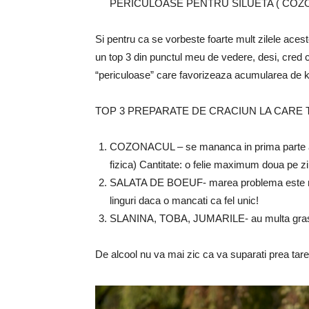
PERICULOASE PENTRU SILUETA ( COZ
Si pentru ca se vorbeste foarte mult zilele aces
un top 3 din punctul meu de vedere, desi, cred ca
“periculoase” care favorizeaza acumularea de 
TOP 3 PREPARATE DE CRACIUN LA CARE 
COZONACUL – se mananca in prima parte a z
fizica) Cantitate: o felie maximum doua pe zi
SALATA DE BOEUF- marea problema este maio
linguri daca o mancati ca fel unic!
SLANINA, TOBA, JUMARILE- au multa grasime
De alcool nu va mai zic ca va suparati prea tare