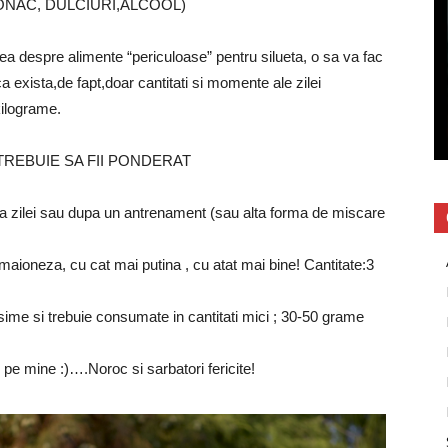
ONAC, DULCIURI,ALCOOL)
tea despre alimente “periculoase” pentru silueta, o sa va fac
 exista,de fapt,doar cantitati si momente ale zilei
kilograme.
TREBUIE SA FII PONDERAT
ilei sau dupa un antrenament (sau alta forma de miscare
neza, cu cat mai putina , cu atat mai bine! Cantitate:3
 si trebuie consumate in cantitati mici ; 30-50 grame
 pe mine :)….Noroc si sarbatori fericite!