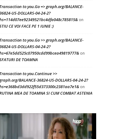
Transaction to you.Go => graph.org/BALANCE-
36824-US-DOLLARS-04-24-2?
hs=114d07ee92349521bc4dfa048c785815&
on
STIU CE VOI FACE PE 1 IUNIE :)
Transaction to you.Go >> graph.org/BALANCE-
36824-US-DOLLARS-04-24-2?
hs=67e5dd525c07950cdd99bcea49819777&
on
SFATURI DE TOAMNA
Transaction to you.Continue >>
graph.org/BALANCE-36824-US-DOLLARS-04-24-2?
hs=e368bd3dd922f55d373300c2381aa7e1&
on
RUTINA MEA DE TOAMNA SI CUM COMBAT ASTENIA