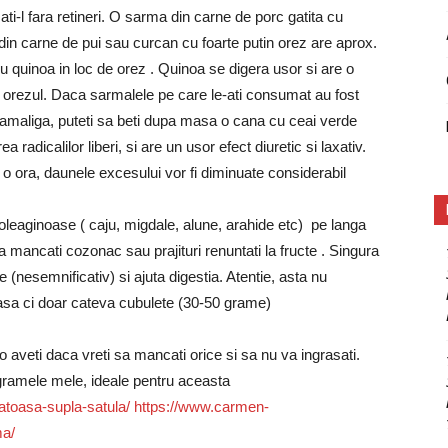
i-l fara retineri. O sarma din carne de porc gatita cu
 din carne de pui sau curcan cu foarte putin orez are aprox.
 quinoa in loc de orez . Quinoa se digera usor si are o
 orezul. Daca sarmalele pe care le-ati consumat au fost
amaliga, puteti sa beti dupa masa o cana cu ceai verde
 radicalilor liberi, si are un usor efect diuretic si laxativ.
 o ora, daunele excesului vor fi diminuate considerabil
leaginoase ( caju, migdale, alune, arahide etc) pe langa
 mancati cozonac sau prajituri renuntati la fructe . Singura
 (nesemnificativ) si ajuta digestia. Atentie, asta nu
sa ci doar cateva cubulete (30-50 grame)
o aveti daca vreti sa mancati orice si sa nu va ingrasati.
gramele mele, ideale pentru aceasta
toasa-supla-satula/
https://www.carmen-
ma/