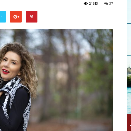
21613
37
er