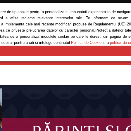
siere de tip cookie pentru a personaliza si imbunatati experienta ta de navigare
 si a afisa reclame relevante intereselor tale. Te informam ca ne-am ac
ru a implementa cele mai recente modificari propuse de Regulamentul (UE) 20
eea ce priveste prelucrarea datelor cu caracter personal.Protectia datelor tal
bilitatea de a personaliza modulele cookie pe care le doresti din pagina de 
necesar pentru a citi si intelege continutul
Politicii de Cookie
si a
politicii de c
E
MODĂ
REȚETE
SĂNĂTATE
ANTRENAMENTE
EM