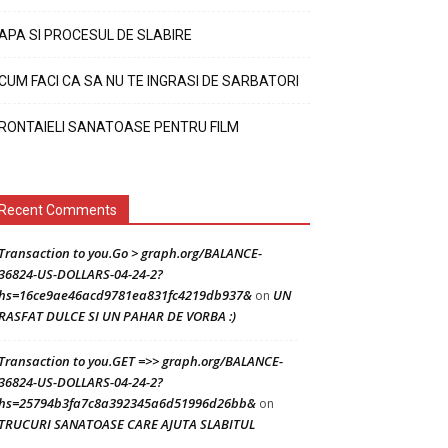
APA SI PROCESUL DE SLABIRE
CUM FACI CA SA NU TE INGRASI DE SARBATORI
RONTAIELI SANATOASE PENTRU FILM
Recent Comments
Transaction to you.Go > graph.org/BALANCE-
36824-US-DOLLARS-04-24-2?
hs=16ce9ae46acd9781ea831fc4219db937&
UN
on
RASFAT DULCE SI UN PAHAR DE VORBA :)
Transaction to you.GET =>> graph.org/BALANCE-
36824-US-DOLLARS-04-24-2?
hs=25794b3fa7c8a392345a6d51996d26bb&
on
TRUCURI SANATOASE CARE AJUTA SLABITUL