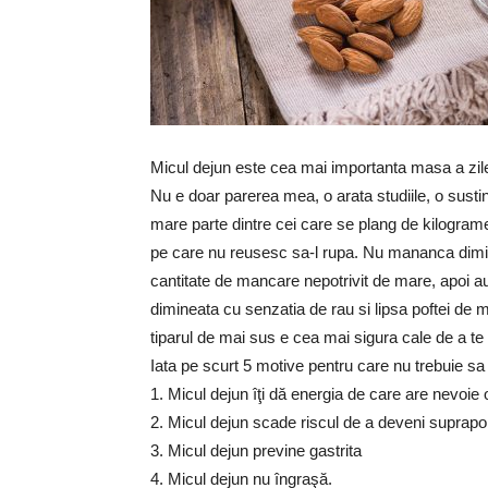
Micul dejun este cea mai importanta masa a zilei
Nu e doar parerea mea, o arata studiile, o sustin 
mare parte dintre cei care se plang de kilogramel
pe care nu reusesc sa-l rupa. Nu mananca dimine
cantitate de mancare nepotrivit de mare, apoi au
dimineata cu senzatia de rau si lipsa poftei de
tiparul de mai sus e cea mai sigura cale de a te 
Iata pe scurt 5 motive pentru care nu trebuie sa
1. Micul dejun îţi dă energia de care are nevoie 
2. Micul dejun scade riscul de a deveni suprap
3. Micul dejun previne gastrita
4. Micul dejun nu îngraşă.