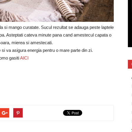
cala si mango curatate. Sucul rezultat se adauga peste laptele
epa. Asteptati cateva minute pana cand amestecul capata o
soara, mierea si amestecati.
i va asigura energia pentru o mare parte din zi.
romo gasiti
AICI