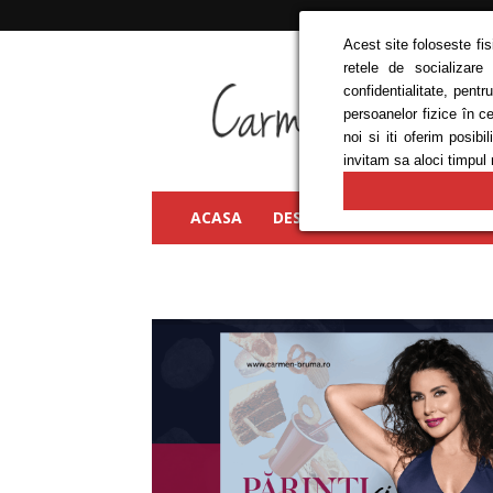
Acest site foloseste fi
retele de socializare
Carmen
confidentialitate, pent
Bruma
persoanelor fizice în c
noi si iti oferim posi
invitam sa aloci timpul 
ACASA
DESPRE MINE
FRUMUSEȚ