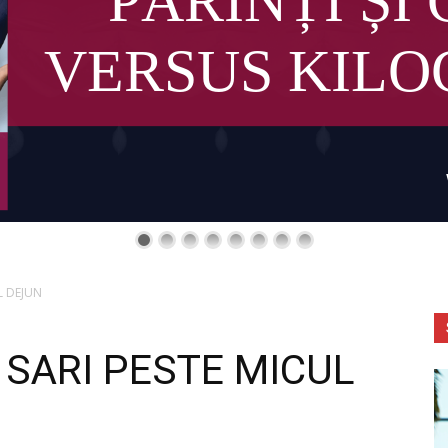
PĂRINȚI ȘI 
VERSUS KIL
L DEJUN
 SARI PESTE MICUL