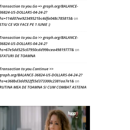
Transaction to you.Go => graph.org/BALANCE-
36824-US-DOLLARS-04-24-2?
hs=114d07ee92349521bc4dfa048c785815&
on
STIU CE VOI FACE PE 1 IUNIE :)
Transaction to you.Go >> graph.org/BALANCE-
36824-US-DOLLARS-04-24-2?
hs=67e5dd525c07950cdd99bcea49819777&
on
SFATURI DE TOAMNA
Transaction to you.Continue >>
graph.org/BALANCE-36824-US-DOLLARS-04-24-2?
hs=e368bd3dd922f55d373300c2381aa7e1&
on
RUTINA MEA DE TOAMNA SI CUM COMBAT ASTENIA