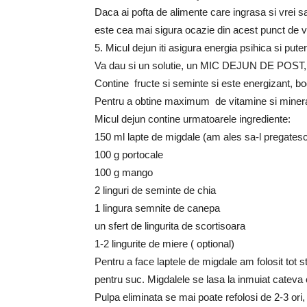
Daca ai pofta de alimente care ingrasa si vrei sa
este cea mai sigura ocazie din acest punct de 
5. Micul dejun iti asigura energia psihica si put
Va dau si un solutie, un MIC DEJUN DE POST, u
Contine fructe si seminte si este energizant, boga
Pentru a obtine maximum de vitamine si mineral
Micul dejun contine urmatoarele ingrediente:
150 ml lapte de migdale (am ales sa-l pregatesc
100 g portocale
100 g mango
2 linguri de seminte de chia
1 lingura semnite de canepa
un sfert de lingurita de scortisoara
1-2 lingurite de miere ( optional)
Pentru a face laptele de migdale am folosit tot s
pentru suc. Migdalele se lasa la inmuiat cateva o
Pulpa eliminata se mai poate refolosi de 2-3 ori