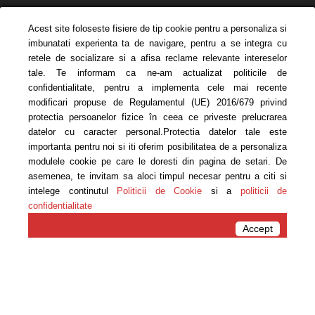
Acest site foloseste fisiere de tip cookie pentru a personaliza si
imbunatati experienta ta de navigare, pentru a se integra cu
retele de socializare si a afisa reclame relevante intereselor
tale. Te informam ca ne-am actualizat politicile de
confidentialitate, pentru a implementa cele mai recente
modificari propuse de Regulamentul (UE) 2016/679 privind
protectia persoanelor fizice în ceea ce priveste prelucrarea
PĂRINȚI ȘI COPII
datelor cu caracter personal.Protectia datelor tale este
VERSUS KILOGRAME
importanta pentru noi si iti oferim posibilitatea de a personaliza
modulele cookie pe care le doresti din pagina de setari. De
asemenea, te invitam sa aloci timpul necesar pentru a citi si
www.carmen-bruma.ro
intelege continutul
Politicii de Cookie
si a
politicii de
confidentialitate
Acasa
Rețete
Accept
Rețete
2 SALATE IDEALE DE LUAT
LA SERVICIU