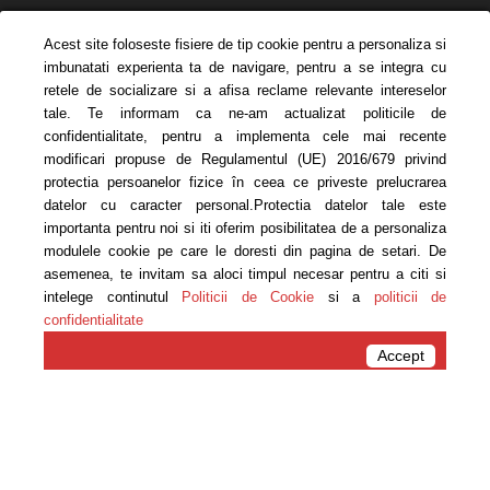
Acest site foloseste fisiere de tip cookie pentru a personaliza si
imbunatati experienta ta de navigare, pentru a se integra cu
retele de socializare si a afisa reclame relevante intereselor
tale. Te informam ca ne-am actualizat politicile de
confidentialitate, pentru a implementa cele mai recente
modificari propuse de Regulamentul (UE) 2016/679 privind
protectia persoanelor fizice în ceea ce priveste prelucrarea
datelor cu caracter personal.Protectia datelor tale este
importanta pentru noi si iti oferim posibilitatea de a personaliza
modulele cookie pe care le doresti din pagina de setari. De
asemenea, te invitam sa aloci timpul necesar pentru a citi si
intelege continutul
Politicii de Cookie
si a
politicii de
confidentialitate
Acasa
Antrenamente
Accept
Antrenamente
Sănătate
Adio antrenamente lungi! Afla
de ce…