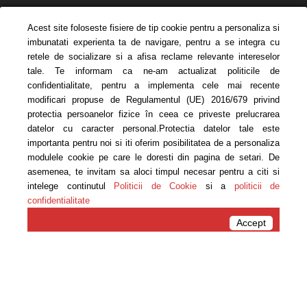
Acest site foloseste fisiere de tip cookie pentru a personaliza si
imbunatati experienta ta de navigare, pentru a se integra cu
retele de socializare si a afisa reclame relevante intereselor
tale. Te informam ca ne-am actualizat politicile de
confidentialitate, pentru a implementa cele mai recente
modificari propuse de Regulamentul (UE) 2016/679 privind
protectia persoanelor fizice în ceea ce priveste prelucrarea
datelor cu caracter personal.Protectia datelor tale este
importanta pentru noi si iti oferim posibilitatea de a personaliza
modulele cookie pe care le doresti din pagina de setari. De
asemenea, te invitam sa aloci timpul necesar pentru a citi si
intelege continutul
Politicii de Cookie
si a
politicii de
confidentialitate
Acasa
Emisiuni
Accept
Emisiuni
Ai grija de tine, realizator
Carmen Bruma, 9 febr