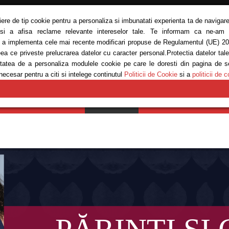
siere de tip cookie pentru a personaliza si imbunatati experienta ta de navigare
 si a afisa reclame relevante intereselor tale. Te informam ca ne-am ac
ru a implementa cele mai recente modificari propuse de Regulamentul (UE) 20
eea ce priveste prelucrarea datelor cu caracter personal.Protectia datelor tal
bilitatea de a personaliza modulele cookie pe care le doresti din pagina de 
necesar pentru a citi si intelege continutul
Politicii de Cookie
si a
politicii de c
E
MODĂ
REȚETE
SĂNĂTATE
ANTRENAMENTE
EM