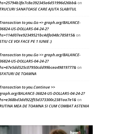
hs=25794b3fa7c8a392345a6d51996d26bb&
on
TRUCURI SANATOASE CARE AJUTA SLABITUL
Transaction to you.Go => graph.org/BALANCE-
36824-US-DOLLARS-04-24-2?
hs=114d07ee92349521bc4dfa048c785815&
on
STIU CE VOI FACE PE 1 IUNIE :)
Transaction to you.Go >> graph.org/BALANCE-
36824-US-DOLLARS-04-24-2?
hs=67e5dd525c07950cdd99bcea49819777&
on
SFATURI DE TOAMNA
Transaction to you.Continue >>
graph.org/BALANCE-36824-US-DOLLARS-04-24-2?
hs=e368bd3dd922f55d373300c2381aa7e1&
on
RUTINA MEA DE TOAMNA SI CUM COMBAT ASTENIA