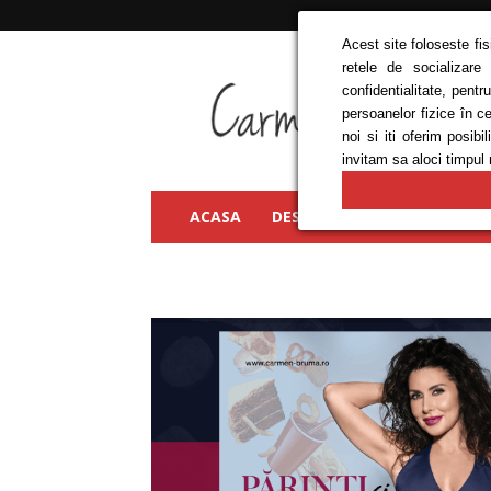
Acest site foloseste fi
retele de socializare
Carmen
confidentialitate, pent
Bruma
persoanelor fizice în c
noi si iti oferim posi
invitam sa aloci timpul 
ACASA
DESPRE MINE
FRUMUSEȚ