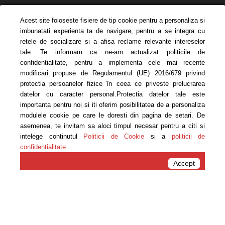
Acest site foloseste fisiere de tip cookie pentru a personaliza si
imbunatati experienta ta de navigare, pentru a se integra cu
retele de socializare si a afisa reclame relevante intereselor
tale. Te informam ca ne-am actualizat politicile de
confidentialitate, pentru a implementa cele mai recente
modificari propuse de Regulamentul (UE) 2016/679 privind
protectia persoanelor fizice în ceea ce priveste prelucrarea
PĂRINȚI ȘI COPII
datelor cu caracter personal.Protectia datelor tale este
VERSUS KILOGRAME
importanta pentru noi si iti oferim posibilitatea de a personaliza
modulele cookie pe care le doresti din pagina de setari. De
asemenea, te invitam sa aloci timpul necesar pentru a citi si
www.carmen-bruma.ro
intelege continutul
Politicii de Cookie
si a
politicii de
confidentialitate
Acasa
Frumusețe
Accept
Frumusețe
CUM MI-AM REPARAT
SPRANCENELE