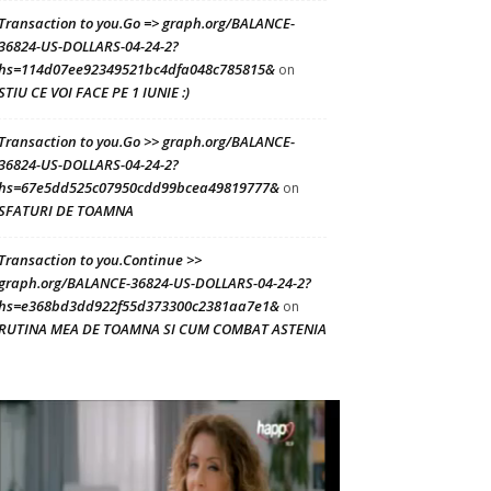
Transaction to you.Go => graph.org/BALANCE-
36824-US-DOLLARS-04-24-2?
hs=114d07ee92349521bc4dfa048c785815&
on
STIU CE VOI FACE PE 1 IUNIE :)
Transaction to you.Go >> graph.org/BALANCE-
36824-US-DOLLARS-04-24-2?
hs=67e5dd525c07950cdd99bcea49819777&
on
SFATURI DE TOAMNA
Transaction to you.Continue >>
graph.org/BALANCE-36824-US-DOLLARS-04-24-2?
hs=e368bd3dd922f55d373300c2381aa7e1&
on
RUTINA MEA DE TOAMNA SI CUM COMBAT ASTENIA