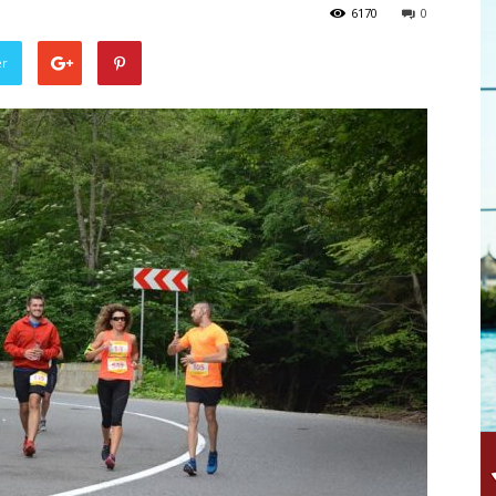
6170
0
er