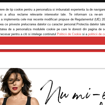
siere de tip cookie pentru a personaliza si imbunatati experienta ta de navigare
 si a afisa reclame relevante intereselor tale. Te informam ca ne-am ac
ru a implementa cele mai recente modificari propuse de Regulamentul (UE) 20
eea ce priveste prelucrarea datelor cu caracter personal.Protectia datelor tal
bilitatea de a personaliza modulele cookie pe care le doresti din pagina de 
necesar pentru a citi si intelege continutul
Politicii de Cookie
si a
politicii de c
E
MODĂ
REȚETE
SĂNĂTATE
ANTRENAMENTE
EM