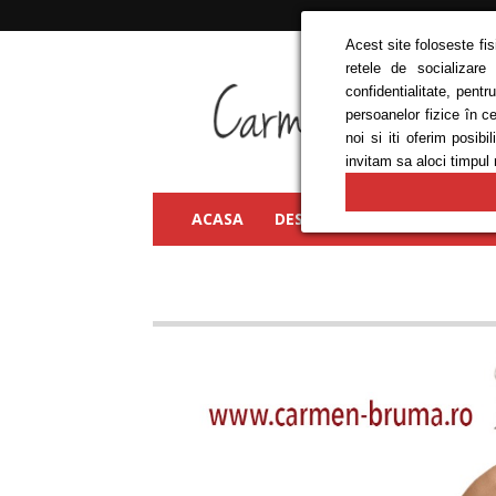
Acest site foloseste fi
retele de socializare
Carmen
confidentialitate, pent
Bruma
persoanelor fizice în c
noi si iti oferim posi
invitam sa aloci timpul 
ACASA
DESPRE MINE
FRUMUSEȚ