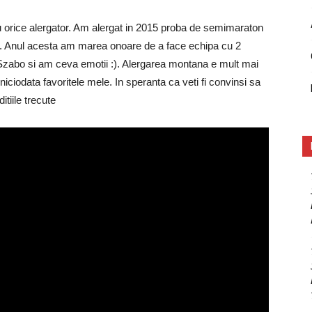
u orice alergator. Am alergat in 2015 proba de semimaraton
ta. Anul acesta am marea onoare de a face echipa cu 2
Szabo si am ceva emotii :). Alergarea montana e mult mai
 niciodata favoritele mele. In speranta ca veti fi convinsi sa
itiile trecute