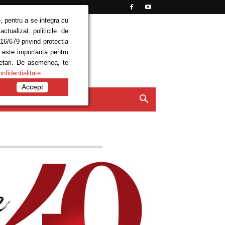
, pentru a se integra cu
tualizat politicile de
16/679 privind protectia
e este importanta pentru
setari. De asemenea, te
onfidentialitate
Accept
ISIUNI
CONTACT