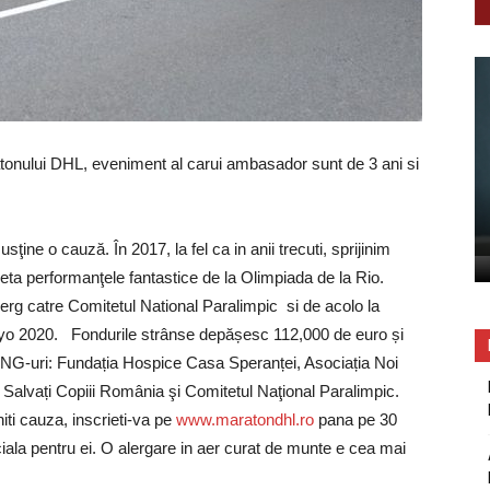
ratonului DHL, eveniment al carui ambasador sunt de 3 ani si
ţine o cauză. În 2017, la fel ca in anii trecuti, sprijinim
epeta performanţele fantastice de la Olimpiada de la Rio.
merg catre Comitetul National Paralimpic si de acolo la
kyo 2020. Fondurile strânse depășesc 112,000 de euro și
 ONG-uri: Fundația Hospice Casa Speranței, Asociația Noi
, Salvați Copiii România şi Comitetul Naţional Paralimpic.
initi cauza, inscrieti-va pe
www.maratondhl.ro
pana pe 30
ciala pentru ei. O alergare in aer curat de munte e cea mai