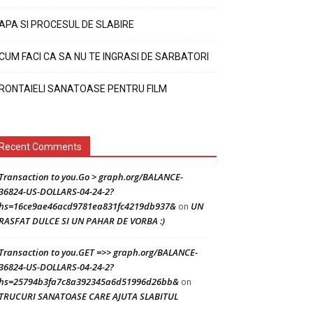
APA SI PROCESUL DE SLABIRE
CUM FACI CA SA NU TE INGRASI DE SARBATORI
RONTAIELI SANATOASE PENTRU FILM
Recent Comments
Transaction to you.Go > graph.org/BALANCE-
36824-US-DOLLARS-04-24-2?
hs=16ce9ae46acd9781ea831fc4219db937&
UN
on
RASFAT DULCE SI UN PAHAR DE VORBA :)
Transaction to you.GET =>> graph.org/BALANCE-
36824-US-DOLLARS-04-24-2?
hs=25794b3fa7c8a392345a6d51996d26bb&
on
TRUCURI SANATOASE CARE AJUTA SLABITUL