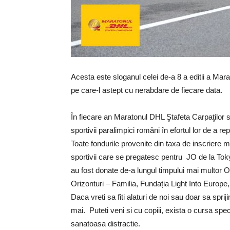
Acesta este sloganul celei de-a 8 a editii a Ma
pe care-l astept cu nerabdare de fiecare data.
În fiecare an Maratonul DHL Ştafeta Carpaţilor sus
sportivii paralimpici români în efortul lor de a r
Toate fondurile provenite din taxa de inscriere 
sportivii care se pregatesc pentru JO de la To
au fost donate de-a lungul timpului mai multor
Orizonturi – Familia, Fundația Light Into Europe
Daca vreti sa fiti alaturi de noi sau doar sa sprij
mai. Puteti veni si cu copiii, exista o cursa spe
sanatoasa distractie.