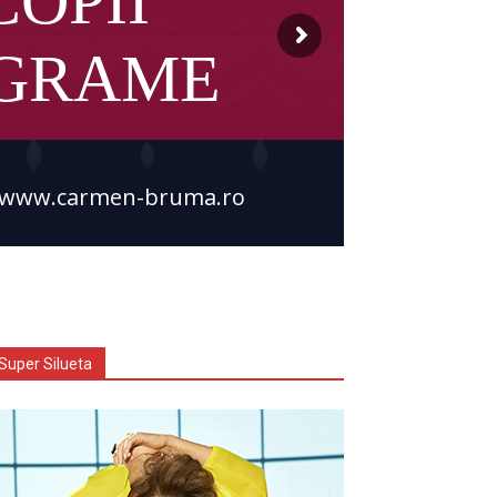
COPII
OGRAME
www.carmen-bruma.ro
Super Silueta