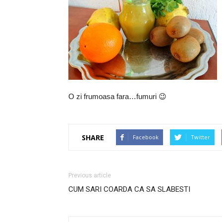
O zi frumoasa fara…fumuri 😉
SHARE
Facebook
Twitter
Previous article
CUM SARI COARDA CA SA SLABESTI