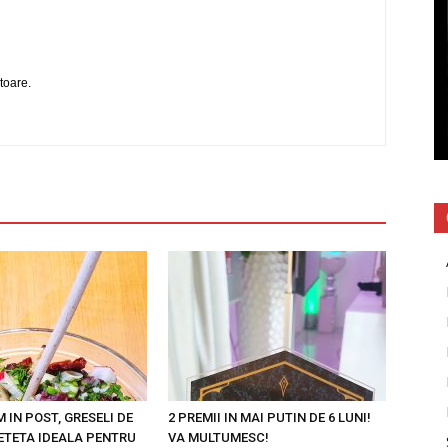
toare.
IN POST, GRESELI DE
2 PREMII IN MAI PUTIN DE 6 LUNI!
RETETA IDEALA PENTRU
VA MULTUMESC!