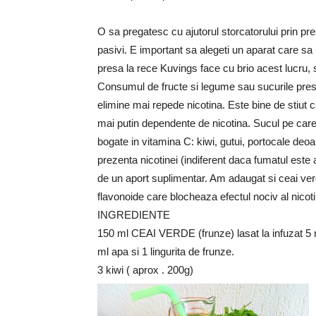
O sa pregatesc cu ajutorul storcatorului prin pr
pasivi. E important sa alegeti un aparat care sa 
presa la rece Kuvings face cu brio acest lucru, 
Consumul de fructe si legume sau sucurile presat
elimine mai repede nicotina. Este bine de stiut
mai putin dependente de nicotina. Sucul pe care
bogate in vitamina C: kiwi, gutui, portocale de
prezenta nicotinei (indiferent daca fumatul est
de un aport suplimentar. Am adaugat si ceai verd
flavonoide care blocheaza efectul nociv al nicoti
INGREDIENTE
150 ml CEAI VERDE (frunze) lasat la infuzat 5 m
ml apa si 1 lingurita de frunze.
3 kiwi ( aprox . 200g)