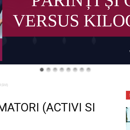
PĂRINȚI ȘI 
VERSUS KIL
SIVI)
ATORI (ACTIVI SI