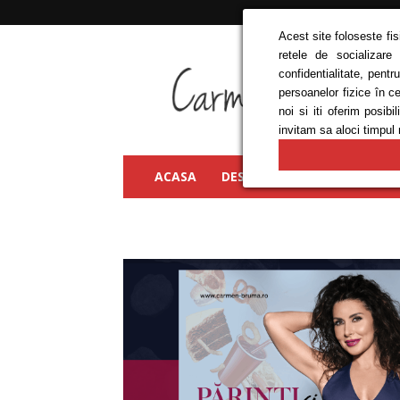
Acest site foloseste fi
retele de socializare
Carmen
confidentialitate, pent
Bruma
persoanelor fizice în c
noi si iti oferim posi
invitam sa aloci timpul 
ACASA
DESPRE MINE
FRUMUSEȚ