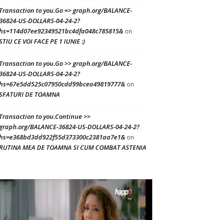
Transaction to you.Go => graph.org/BALANCE-
36824-US-DOLLARS-04-24-2?
hs=114d07ee92349521bc4dfa048c785815&
on
STIU CE VOI FACE PE 1 IUNIE :)
Transaction to you.Go >> graph.org/BALANCE-
36824-US-DOLLARS-04-24-2?
hs=67e5dd525c07950cdd99bcea49819777&
on
SFATURI DE TOAMNA
Transaction to you.Continue >>
graph.org/BALANCE-36824-US-DOLLARS-04-24-2?
hs=e368bd3dd922f55d373300c2381aa7e1&
on
RUTINA MEA DE TOAMNA SI CUM COMBAT ASTENIA