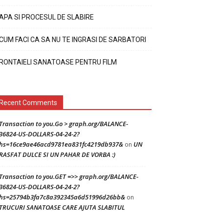
APA SI PROCESUL DE SLABIRE
CUM FACI CA SA NU TE INGRASI DE SARBATORI
RONTAIELI SANATOASE PENTRU FILM
Recent Comments
Transaction to you.Go > graph.org/BALANCE-
36824-US-DOLLARS-04-24-2?
hs=16ce9ae46acd9781ea831fc4219db937&
UN
on
RASFAT DULCE SI UN PAHAR DE VORBA :)
Transaction to you.GET =>> graph.org/BALANCE-
36824-US-DOLLARS-04-24-2?
hs=25794b3fa7c8a392345a6d51996d26bb&
on
TRUCURI SANATOASE CARE AJUTA SLABITUL