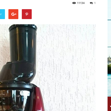
11134
1
er