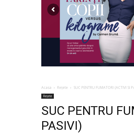
Acasa
Rețete
SUC PENTRU FUMATORI (ACTIVI SI PA
Rețete
SUC PENTRU FUM
PASIVI)