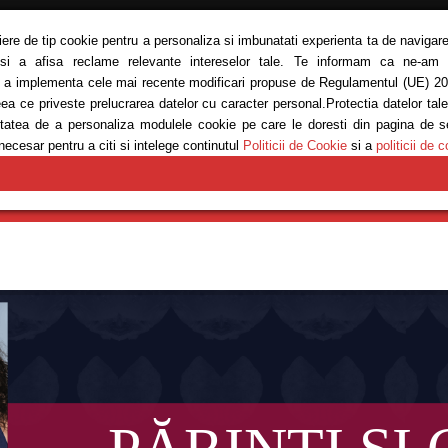
siere de tip cookie pentru a personaliza si imbunatati experienta ta de navigare
 si a afisa reclame relevante intereselor tale. Te informam ca ne-am ac
ru a implementa cele mai recente modificari propuse de Regulamentul (UE) 20
eea ce priveste prelucrarea datelor cu caracter personal.Protectia datelor tal
bilitatea de a personaliza modulele cookie pe care le doresti din pagina de 
necesar pentru a citi si intelege continutul
Politicii de Cookie
si a
politicii de c
E
MODĂ
REȚETE
SĂNĂTATE
ANTRENAMENTE
EM