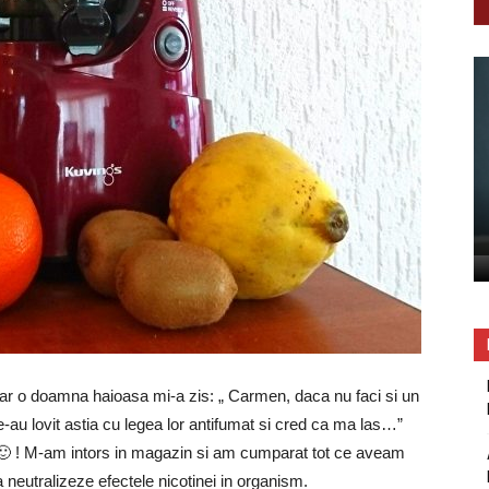
iar o doamna haioasa mi-a zis: „ Carmen, daca nu faci si un
e-au lovit astia cu legea lor antifumat si cred ca ma las…”
 🙂 ! M-am intors in magazin si am cumparat tot ce aveam
neutralizeze efectele nicotinei in organism.