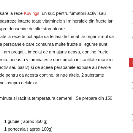
esare la rece
Kuvings
un suc pentru fumatorii activi sau
pastreze intacte toate vitaminele si mineralele din fructe iar
spre deosebire de alte storcatoare.
e la rece te pot ajuta sa te lasi de fumat iar organismul sa
 ca persoanele care consuma multe fructe si legume sunt
 l-am pregatit, imediat ce am ajuns acasa, contine fructe
oarece aceasta vitamina este consumata in cantitate mare in
e activ sau pasiv) si de aceea persoanele expuse au nevoie
e pentru ca acesta contine, printre altele, 2 substante
nei asupra celulelor.
inute si racit la temperatura camerei . Se prepara din 150
1 gutuie ( aprox 350 g)
1 portocala ( aprox 100g)