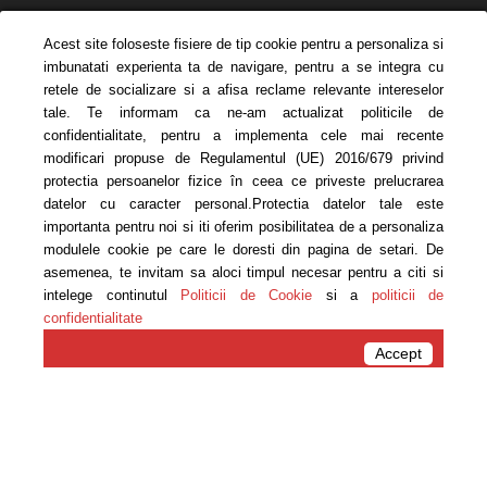
Acest site foloseste fisiere de tip cookie pentru a personaliza si
imbunatati experienta ta de navigare, pentru a se integra cu
retele de socializare si a afisa reclame relevante intereselor
tale. Te informam ca ne-am actualizat politicile de
confidentialitate, pentru a implementa cele mai recente
modificari propuse de Regulamentul (UE) 2016/679 privind
protectia persoanelor fizice în ceea ce priveste prelucrarea
datelor cu caracter personal.Protectia datelor tale este
importanta pentru noi si iti oferim posibilitatea de a personaliza
modulele cookie pe care le doresti din pagina de setari. De
asemenea, te invitam sa aloci timpul necesar pentru a citi si
intelege continutul
Politicii de Cookie
si a
politicii de
confidentialitate
Acasa
Uncategorized
Accept
Uncategorized
“MULTUMESC,MAMA !” O
CAMPANIE EMOTIONANTA