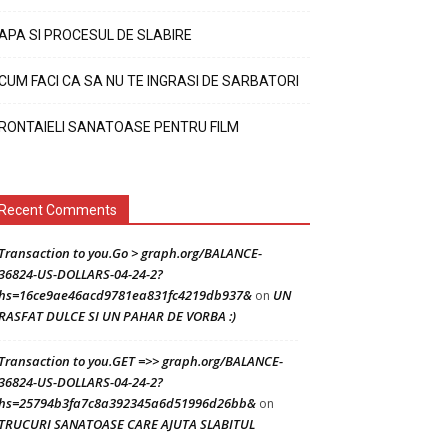
APA SI PROCESUL DE SLABIRE
CUM FACI CA SA NU TE INGRASI DE SARBATORI
RONTAIELI SANATOASE PENTRU FILM
Recent Comments
Transaction to you.Go > graph.org/BALANCE-
36824-US-DOLLARS-04-24-2?
hs=16ce9ae46acd9781ea831fc4219db937&
UN
on
RASFAT DULCE SI UN PAHAR DE VORBA :)
Transaction to you.GET =>> graph.org/BALANCE-
36824-US-DOLLARS-04-24-2?
hs=25794b3fa7c8a392345a6d51996d26bb&
on
TRUCURI SANATOASE CARE AJUTA SLABITUL