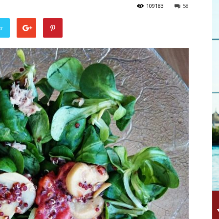
109183
58
er