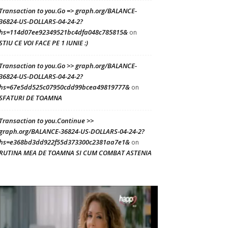
Transaction to you.Go => graph.org/BALANCE-
36824-US-DOLLARS-04-24-2?
hs=114d07ee92349521bc4dfa048c785815&
on
STIU CE VOI FACE PE 1 IUNIE :)
Transaction to you.Go >> graph.org/BALANCE-
36824-US-DOLLARS-04-24-2?
hs=67e5dd525c07950cdd99bcea49819777&
on
SFATURI DE TOAMNA
Transaction to you.Continue >>
graph.org/BALANCE-36824-US-DOLLARS-04-24-2?
hs=e368bd3dd922f55d373300c2381aa7e1&
on
RUTINA MEA DE TOAMNA SI CUM COMBAT ASTENIA