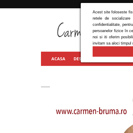
Acest site foloseste fi
retele de socializare
Carmen
confidentialitate, pent
Bruma
persoanelor fizice în c
noi si iti oferim posi
invitam sa aloci timpul 
ACASA
DESPRE MINE
FRUMUSEȚ