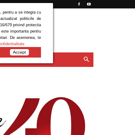
, pentru a se integra cu
tualizat politicile de
16/679 privind protectia
e este importanta pentru
setari. De asemenea, te
onfidentialitate
Accept
ISIUNI
CONTACT