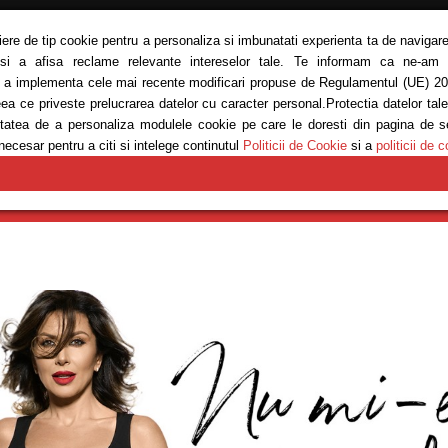
siere de tip cookie pentru a personaliza si imbunatati experienta ta de navigare
 si a afisa reclame relevante intereselor tale. Te informam ca ne-am ac
ru a implementa cele mai recente modificari propuse de Regulamentul (UE) 20
eea ce priveste prelucrarea datelor cu caracter personal.Protectia datelor tal
bilitatea de a personaliza modulele cookie pe care le doresti din pagina de 
necesar pentru a citi si intelege continutul
Politicii de Cookie
si a
politicii de c
E
MODĂ
REȚETE
SĂNĂTATE
ANTRENAMENTE
EM