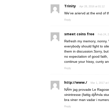
Trinity
Apr 28, 2016 at 01:12
We’ve ariervd at the end of t
Reply
smeet coins free
Feb 24, 2
Refresh my memory, nonny. Wh
everybody should fight to si
them in discussion.Sorry, but
no expectation of good faith,
continue your hissy, cunty a
Reply
http://www./
Mar 1, 2017 at 
NÃ¤r jag provade Le Ragos
vinintresse (fattig djÃ¤vla st
bra viner man vadar i numera.
Reply