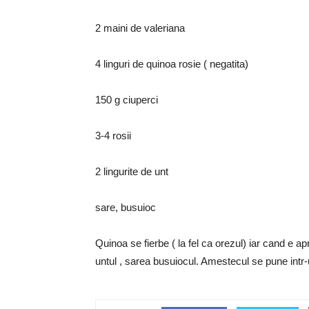
2 maini de valeriana
4 linguri de quinoa rosie ( negatita)
150 g ciuperci
3-4 rosii
2 lingurite de unt
sare, busuioc
Quinoa se fierbe ( la fel ca orezul) iar cand e ap
untul , sarea busuiocul. Amestecul se pune intr-u