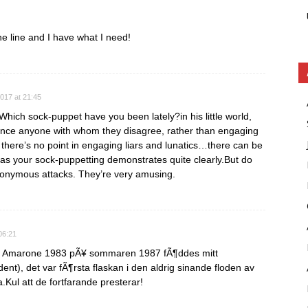
he line and I have what I need!
017 at 21:45
ich sock-puppet have you been lately?in his little world,
lence anyone with whom they disagree, rather than engaging
 there’s no point in engaging liars and lunatics…there can be
 as your sock-puppetting demonstrates quite clearly.But do
nonymous attacks. They’re very amusing.
06:21
e Amarone 1983 pÃ¥ sommaren 1987 fÃ¶ddes mitt
udent), det var fÃ¶rsta flaskan i den aldrig sinande floden av
Kul att de fortfarande presterar!