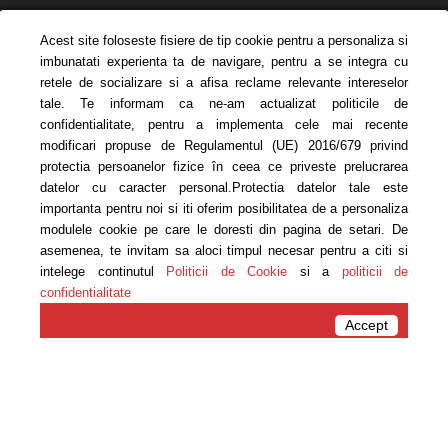
Acest site foloseste fisiere de tip cookie pentru a personaliza si
imbunatati experienta ta de navigare, pentru a se integra cu
retele de socializare si a afisa reclame relevante intereselor
tale. Te informam ca ne-am actualizat politicile de
confidentialitate, pentru a implementa cele mai recente
modificari propuse de Regulamentul (UE) 2016/679 privind
protectia persoanelor fizice în ceea ce priveste prelucrarea
PĂRINȚI ȘI COPII
datelor cu caracter personal.Protectia datelor tale este
VERSUS KILOGRAME
importanta pentru noi si iti oferim posibilitatea de a personaliza
modulele cookie pe care le doresti din pagina de setari. De
asemenea, te invitam sa aloci timpul necesar pentru a citi si
www.carmen-bruma.ro
intelege continutul
Politicii de Cookie
si a
politicii de
confidentialitate
Acasa
Rețete
Accept
Rețete
TOP 5 ALIMENTE PENTRU
UN PAR SANATOS